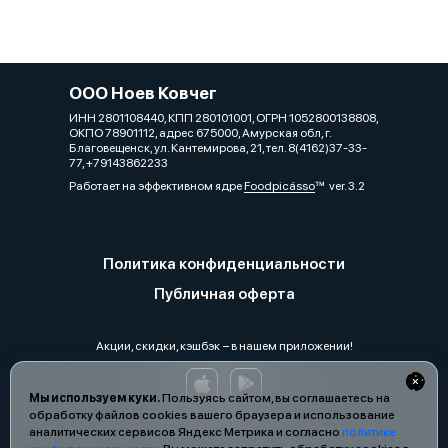
ООО Ноев Ковчег
ИНН 2801108440, КПП 280101001, ОГРН 1052800138808,
ОКПО 78901112, адрес 675000, Амурская обл, г.
Благовещенск, ул. Кантемирова, 21, тел. 8(4162)37-33-
77, +79143862233
Работает на эффективном ядре
Foodpicásso
ver. 3.2
Политика конфиденциальности
Публичная оферта
Акции, скидки, кэшбэк − в нашем приложении!
Мы используем куки.
Пользуясь сайтом, вы соглашаетесь на
обработку файлов cookies вашего браузера и использование
аналитических сервисов Яндекс Метрика и согласно
политике