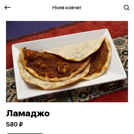
Ноев ковчег
Ламаджо
580 ₽