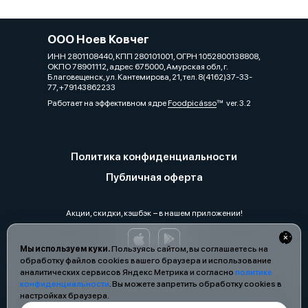
ООО Ноев Ковчег
ИНН 2801108440, КПП 280101001, ОГРН 1052800138808,
ОКПО 78901112, адрес 675000, Амурская обл, г.
Благовещенск, ул. Кантемирова, 21, тел. 8(4162)37-33-
77, +79143862233
Работает на эффективном ядре
Foodpicásso
ver. 3.2
Политика конфиденциальности
Публичная оферта
Акции, скидки, кэшбэк − в нашем приложении!
Мы используем куки.
Пользуясь сайтом, вы соглашаетесь на
обработку файлов cookies вашего браузера и использование
аналитических сервисов Яндекс Метрика и согласно
политике
конфиденциальности
. Вы можете запретить обработку cookies в
настройках браузера.