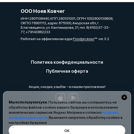
ООО Ноев Ковчег
ИНН 2801108440, КПП 280101001, ОГРН 1052800138808,
ОКПО 78901112, адрес 675000, Амурская обл, г.
Благовещенск, ул. Кантемирова, 21, тел. 8(4162)37-33-
77, +79143862233
Работает на эффективном ядре
Foodpicásso
ver. 3.2
Политика конфиденциальности
Публичная оферта
Акции, скидки, кэшбэк − в нашем приложении!
Мы используем куки.
Пользуясь сайтом, вы соглашаетесь на
обработку файлов cookies вашего браузера и использование
аналитических сервисов Яндекс Метрика и согласно
политике
конфиденциальности
. Вы можете запретить обработку cookies в
настройках браузера.
ОК