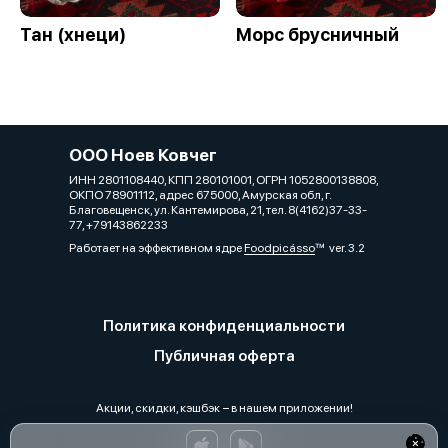
Тан (хнеци)
Морс брусничный
ООО Ноев Ковчег
ИНН 2801108440, КПП 280101001, ОГРН 1052800138808,
ОКПО 78901112, адрес 675000, Амурская обл, г.
Благовещенск, ул. Кантемирова, 21, тел. 8(4162)37-33-
77, +79143862233
Работает на эффективном ядре
Foodpicásso
ver. 3.2
Политика конфиденциальности
Публичная оферта
Акции, скидки, кэшбэк − в нашем приложении!